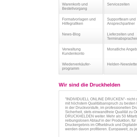
Warenkorb und
Servicezeiten
Bestellvorgang
Formatvorlagen und
Supportteam und
Hilfegrafiken
Ansprechpartner
News-Blog
Lieferzeiten und
Terminabsprache
Verwaltung
Monatliche Angeb
Kundenkonto
Wiederverkäufer-
Helden-Newslette
programm
Wir sind die Druckhelden
"INDIVIDUELL ONLINE DRUCKEN"- nicht oh
mit höchstem Qualitätsanspruch zu besten K
in der Druckvorstufe, im professionellen D
Sicherheit, stets einwandfreie Qualität zu
DRUCKHELDEN weiter. Mehr als 50 Mitarbeite
reibungslosen Ablauf in der Produktion, für 
Druckergebnis im Offsetdruck und Digital
werden davon profitieren. Europaweit, zu jed