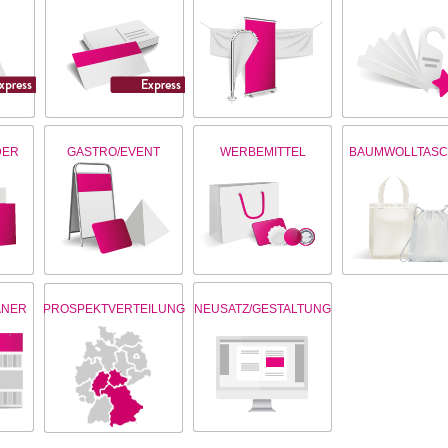
DER
GASTRO/EVENT
WERBEMITTEL
BAUMWOLLTAS
ANER
PROSPEKTVERTEILUNG
NEUSATZ/GESTALTUNG