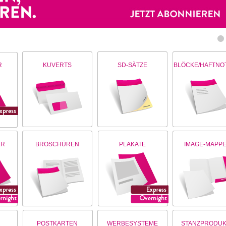
R
KUVERTS
SD-SÄTZE
BLÖCKE/HAFTNO
ER
BROSCHÜREN
PLAKATE
IMAGE-MAPP
R
POSTKARTEN
WERBESYSTEME
STANZPRODUK