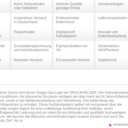
Keine Nebenkosten
Höchste Qualität,
Sonderanfragen
oder Gebühren
günstige Preise
Kostenfreier Versand
Professioneller
Lettershoparbeiten
in Deutschland
Datencheck
Papiermuster
Digitalproof/
Neusatz und
n
Farbabgleich
Datenbearbeitung
ote
Druckdatenspeicherung
Eigenproduktion vor
Sonderfarben
und Nachdruckservice
Ort
HKS/Pantone
r
Neutraler Versand
Europaweiter Vertrieb
Digitaldruck
ne Grund ziert dieser Slogan das Logo der DRUCKHELDEN. Die Onlinedruckere
onditionen. Als klassische Druckerei verfügen wir über mehr als 50 Jahre Erfahru
ruck, sowie in der Weiterverarbeitung und Veredelung. Das bietet Ihnen die
 Onlinepreisen zu erhalten. Diese Fachkompetenz geben wir europaweit über die
r sorgen täglich für eine erstklassige Ausführung Ihrer Aufträge, einen
fristgerechte Lieferung und vor allem für ein brillantes und qualitativ hochwertiges
druck. Wir kennen die Wünsche und Anforderungen unserer Kunden und auch Sie
er Zeit. Vor al
weiterles