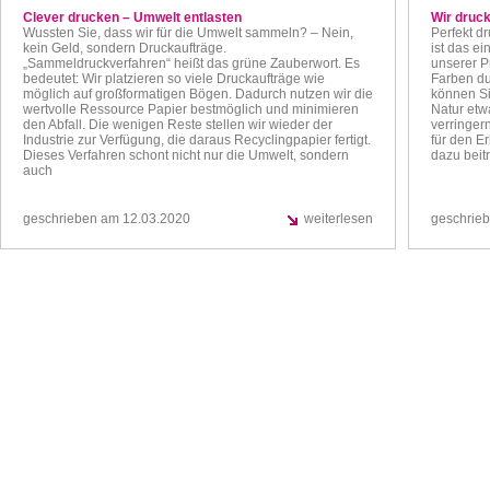
Clever drucken – Umwelt entlasten
Wir druck
Wussten Sie, dass wir für die Umwelt sammeln? – Nein,
Perfekt d
kein Geld, sondern Druckaufträge.
ist das ei
„Sammeldruckverfahren“ heißt das grüne Zauberwort. Es
unserer P
bedeutet: Wir platzieren so viele Druckaufträge wie
Farben du
möglich auf großformatigen Bögen. Dadurch nutzen wir die
können Si
wertvolle Ressource Papier bestmöglich und minimieren
Natur etw
den Abfall. Die wenigen Reste stellen wir wieder der
verringern
Industrie zur Verfügung, die daraus Recyclingpapier fertigt.
für den E
Dieses Verfahren schont nicht nur die Umwelt, sondern
dazu beit
auch
geschrieben am 12.03.2020
weiterlesen
geschrie