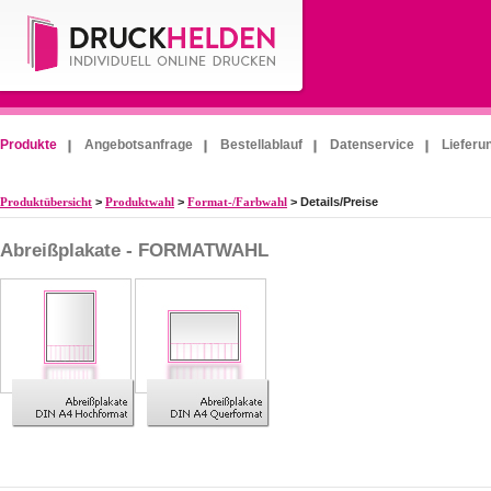
Produkte
Angebotsanfrage
Bestellablauf
Datenservice
Lieferu
Produktübersicht
>
Produktwahl
>
Format-/Farbwahl
> Details/Preise
Abreißplakate - FORMATWAHL