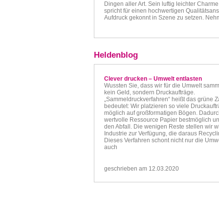
Dingen aller Art. Sein luftig leichter Char
spricht für einen hochwertigen Qualitätsa
Aufdruck gekonnt in Szene zu setzen. Nehm
Heldenblog
Clever drucken – Umwelt entlasten
Wussten Sie, dass wir für die Umwelt samm
kein Geld, sondern Druckaufträge.
„Sammeldruckverfahren“ heißt das grüne Z
bedeutet: Wir platzieren so viele Druckauft
möglich auf großformatigen Bögen. Dadurch
wertvolle Ressource Papier bestmöglich u
den Abfall. Die wenigen Reste stellen wir w
Industrie zur Verfügung, die daraus Recyclin
Dieses Verfahren schont nicht nur die Umw
auch
geschrieben am 12.03.2020