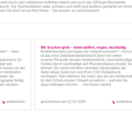
me wird durch sein natürliches Auftreten betont und auch die 100%ige Baumwolle
nspruch. Die Taschenfarben natur, schwarz und weiß sind bestens geeignet um Ihren
en Sie Emil mit auf Ihre Reise – Sie werden es nicht bereuen!
Wir drucken grün – mineralölfrei, vegan, nachhaltig
eln? – Nein,
Perfekt drucken und dabei die Umwelt schonen? – Für u
ist das eine Selbstverständlichkeit! Denn bei vielen
auberwort. Es
unserer Produkte wurden herkömmliche, mineralölhaltig
räge wie
Farben durch nachhaltige auf Pflanzenölbasis ersetzt. So
 nutzen wir die
können Sie schon mit Ihrer nächsten Werbeaktion der
nd minimieren
Natur etwas Gutes tun und Ihren CO2-Fußabdruck
ieder der
verringern. Hier erfahren Sie mehr, wie wir uns heldenhaf
gpapier fertigt.
für den Erhalt unserer Umwelt einsetzen – und wie Sie
elt, sondern
dazu beitragen können … Von Ihrem nächst
weiterlesen
geschrieben am 12.02.2020
weiterles