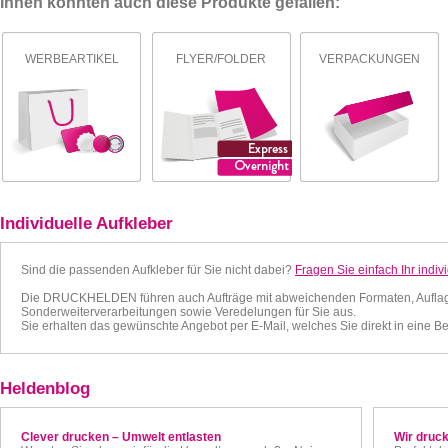
Ihnen könnten auch diese Produkte gefallen:
WERBEARTIKEL
FLYER/FOLDER
VERPACKUNGEN
Individuelle Aufkleber
Sind die passenden Aufkleber für Sie nicht dabei?
Fragen Sie einfach Ihr indiv
Die DRUCKHELDEN führen auch Aufträge mit abweichenden Formaten, Auflage
Sonderweiterverarbeitungen sowie Veredelungen für Sie aus.
Sie erhalten das gewünschte Angebot per E-Mail, welches Sie direkt in eine 
Heldenblog
Clever drucken – Umwelt entlasten
Wir druck