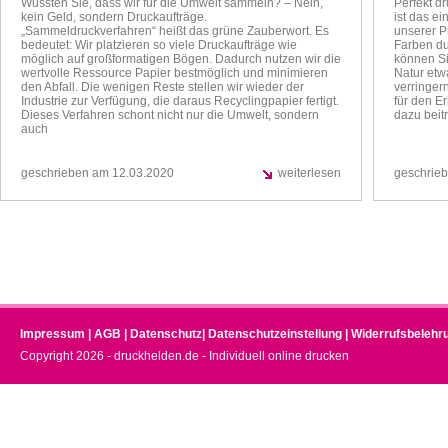
Wussten Sie, dass wir für die Umwelt sammeln? – Nein,
Perfekt d
kein Geld, sondern Druckaufträge.
ist das ei
„Sammeldruckverfahren“ heißt das grüne Zauberwort. Es
unserer P
bedeutet: Wir platzieren so viele Druckaufträge wie
Farben du
möglich auf großformatigen Bögen. Dadurch nutzen wir die
können Si
wertvolle Ressource Papier bestmöglich und minimieren
Natur etw
den Abfall. Die wenigen Reste stellen wir wieder der
verringern
Industrie zur Verfügung, die daraus Recyclingpapier fertigt.
für den E
Dieses Verfahren schont nicht nur die Umwelt, sondern
dazu beit
auch
geschrieben am 12.03.2020
weiterlesen
geschrie
Impressum
|
AGB
|
Datenschutz
|
Datenschutzeinstellung
|
Widerrufsbelehr
Copyright 2026 - druckhelden.de - Individuell online drucken