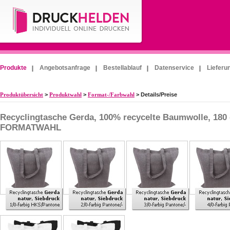
Produkte
Angebotsanfrage
Bestellablauf
Datenservice
Lieferu
Produktübersicht
>
Produktwahl
>
Format-/Farbwahl
> Details/Preise
Recyclingtasche Gerda, 100% recycelte Baumwolle, 180 
FORMATWAHL