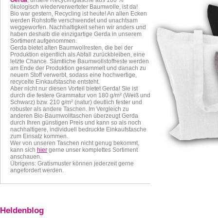
Gerda
, unsere Recyclingtasche aus 100 %
ökologisch wiederverwerteter Baumwolle, ist da!
Bio war gestern, Recycling ist heute! An allen Ecken
werden Rohstoffe verschwendet und unachtsam
weggeworfen. Nachhaltigkeit sehen wir anders und
haben deshalb die einzigartige Gerda in unserem
Sortiment aufgenommen.
Gerda bietet alten Baumwollresten, die bei der
Produktion eigentlich als Abfall zurückbleiben, eine
letzte Chance. Sämtliche Baumwollstoffreste werden
am Ende der Produktion gesammelt und danach zu
neuem Stoff verwerbt, sodass eine hochwertige,
recycelte Einkaufstasche entsteht.
Aber nicht nur diesen Vorteil bietet Gerda! Sie ist
durch die festere Grammatur von 180 g/m² (Weiß und
Schwarz) bzw. 210 g/m² (natur) deutlich fester und
robuster als andere Taschen. Im Vergleich zu
anderen Bio-Baumwolltaschen überzeugt Gerda
durch Ihren günstigen Preis und kann so als noch
nachhaltigere, individuell bedruckte Einkaufstasche
zum Einsatz kommen.
Wer von unseren Taschen nicht genug bekommt,
kann sich
hier
gerne unser komplettes Sortiment
anschauen.
Übrigens: Gratismuster können jederzeit gerne
angefordert werden.
Heldenblog