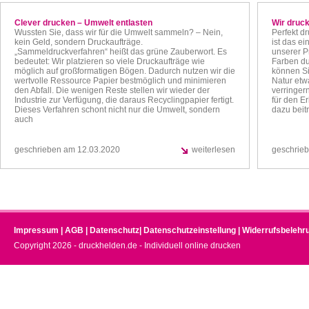
Clever drucken – Umwelt entlasten
Wir druck
Wussten Sie, dass wir für die Umwelt sammeln? – Nein,
Perfekt d
kein Geld, sondern Druckaufträge.
ist das ei
„Sammeldruckverfahren“ heißt das grüne Zauberwort. Es
unserer P
bedeutet: Wir platzieren so viele Druckaufträge wie
Farben du
möglich auf großformatigen Bögen. Dadurch nutzen wir die
können Si
wertvolle Ressource Papier bestmöglich und minimieren
Natur etw
den Abfall. Die wenigen Reste stellen wir wieder der
verringern
Industrie zur Verfügung, die daraus Recyclingpapier fertigt.
für den E
Dieses Verfahren schont nicht nur die Umwelt, sondern
dazu beit
auch
geschrieben am 12.03.2020
weiterlesen
geschrie
Impressum
|
AGB
|
Datenschutz
|
Datenschutzeinstellung
|
Widerrufsbelehr
Copyright 2026 - druckhelden.de - Individuell online drucken