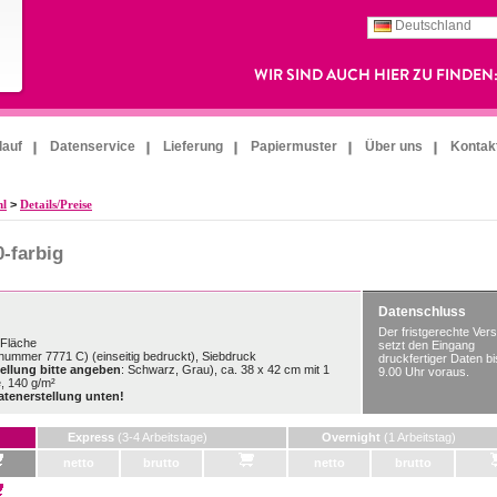
Deutschland
lauf
Datenservice
Lieferung
Papiermuster
Über uns
Kontak
hl
>
Details/Preise
0-farbig
Datenschluss
Der fristgerechte Ver
Fläche
setzt den Eingang
bnummer 7771 C) (einseitig bedruckt), Siebdruck
druckfertiger Daten bi
tellung bitte angeben
: Schwarz, Grau), ca. 38 x 42 cm mit 1
9.00 Uhr voraus.
, 140 g/m²
atenerstellung unten!
Express
(3-4 Arbeitstage)
Overnight
(1 Arbeitstag)
netto
brutto
netto
brutto