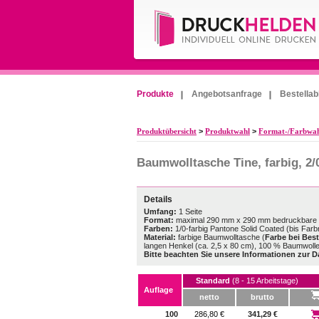
Produkte
Angebotsanfrage
Bestellab
Produktübersicht
>
Produktwahl
>
Format-/Farbwa
Baumwolltasche Tine, farbig, 2/
Details
Umfang:
1 Seite
Format:
maximal 290 mm x 290 mm bedruckbare 
Farben:
1/0-farbig Pantone Solid Coated (bis Far
Material:
farbige Baumwolltasche (
Farbe bei Bes
langen Henkel (ca. 2,5 x 80 cm), 100 % Baumwolle
Bitte beachten Sie unsere Informationen zur D
Standard
(8 - 15 Arbeitstage)
Auflage
netto
brutto
100
286,80 €
341,29 €