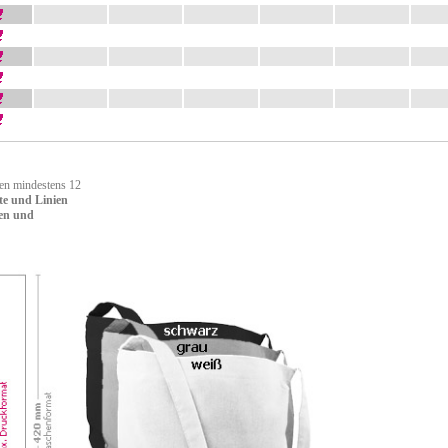
ten mindestens 12
te und Linien
en und