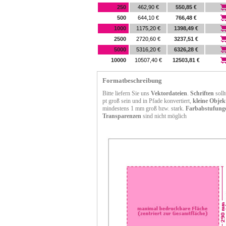
250
462,90 €
550,85 €
500
644,10 €
766,48 €
1000
1175,20 €
1398,49 €
2500
2720,60 €
3237,51 €
5000
5316,20 €
6326,28 €
10000
10507,40 €
12503,81 €
Formatbeschreibung
Bitte liefern Sie uns
Vektordateien
.
Schriften
soll
pt groß sein und in Pfade konvertiert,
kleine Objek
mindestens 1 mm groß bzw. stark.
Farbabstufung
Transparenzen
sind nicht möglich