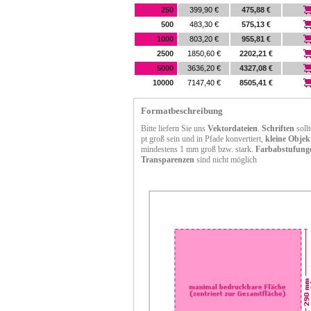
250
399,90 €
475,88 €
500
483,30 €
575,13 €
1000
803,20 €
955,81 €
2500
1850,60 €
2202,21 €
5000
3636,20 €
4327,08 €
10000
7147,40 €
8505,41 €
Formatbeschreibung
Bitte liefern Sie uns
Vektordateien
.
Schriften
soll
pt groß sein und in Pfade konvertiert,
kleine Objek
mindestens 1 mm groß bzw. stark.
Farbabstufung
Transparenzen
sind nicht möglich