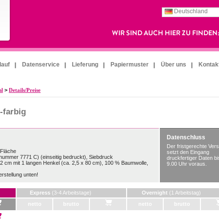
Deutschland
lauf
Datenservice
Lieferung
Papiermuster
Über uns
Kontak
hl
>
Details/Preise
-farbig
Datenschluss
Der fristgerechte Ver
Fläche
setzt den Eingang
bnummer 7771 C) (einseitig bedruckt), Siebdruck
druckfertiger Daten bi
2 cm mit 1 langen Henkel (ca. 2,5 x 80 cm), 100 % Baumwolle,
9.00 Uhr voraus.
rstellung unten!
Express
(3-4 Arbeitstage)
Overnight
(1 Arbeitstag)
netto
brutto
netto
brutto