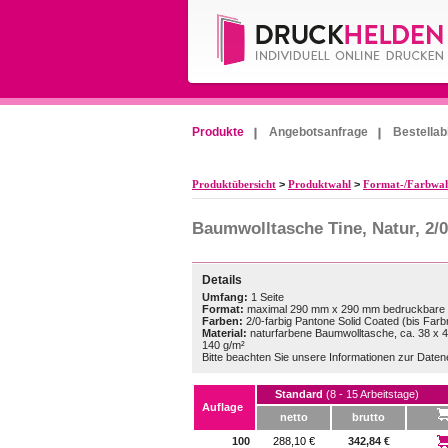
Produkte
Angebotsanfrage
Bestellab
Produktübersicht
>
Produktwahl
>
Format-/Farbwa
Baumwolltasche Tine, Natur, 2/0
Details
Umfang:
1 Seite
Format:
maximal 290 mm x 290 mm bedruckbare 
Farben:
2/0-farbig Pantone Solid Coated (bis Far
Material:
naturfarbene Baumwolltasche, ca. 38 x 4
140 g/m²
Bitte beachten Sie unsere Informationen zur Datene
Standard
(8 - 15 Arbeitstage)
Auflage
netto
brutto
100
288,10 €
342,84 €