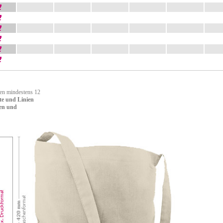
ten mindestens 12
te und Linien
en und