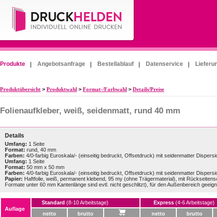
Produkte
Angebotsanfrage
Bestellablauf
Datenservice
Lieferu
Produktübersicht
>
Produktwahl
>
Format-/Farbwahl
>
Details/Preise
Folienaufkleber, weiß, seidenmatt, rund 40 mm
Details
Umfang:
1 Seite
Format:
rund, 40 mm
Farben:
4/0-farbig Euroskala/- (einseitig bedruckt, Offsetdruck) mit seidenmatter Dispers
Umfang:
1 Seite
Format:
50 mm x 50 mm
Farben:
4/0-farbig Euroskala/- (einseitig bedruckt, Offsetdruck) mit seidenmatter Dispers
Papier:
Haftfolie, weiß, permanent klebend, 95 my (ohne Trägermaterial), mit Rückseitensc
Formate unter 60 mm Kantenlänge sind evtl. nicht geschlitzt), für den Außenbereich geeign
Standard
(8-10 Arbeitstage)
Express
(4-6 Arbeitstage)
Auflage
netto
brutto
netto
brutto