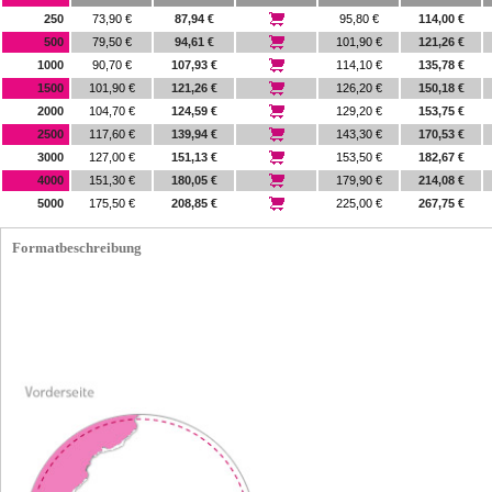
250
73,90 €
87,94 €
95,80 €
114,00 €
500
79,50 €
94,61 €
101,90 €
121,26 €
1000
90,70 €
107,93 €
114,10 €
135,78 €
1500
101,90 €
121,26 €
126,20 €
150,18 €
2000
104,70 €
124,59 €
129,20 €
153,75 €
2500
117,60 €
139,94 €
143,30 €
170,53 €
3000
127,00 €
151,13 €
153,50 €
182,67 €
4000
151,30 €
180,05 €
179,90 €
214,08 €
5000
175,50 €
208,85 €
225,00 €
267,75 €
Formatbeschreibung