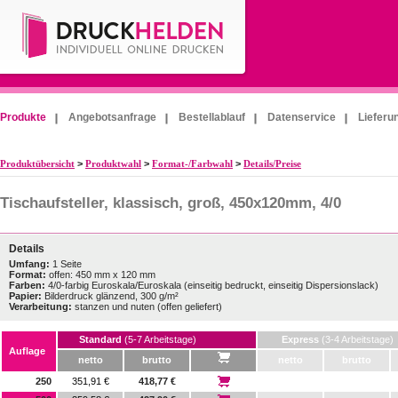
Produkte
Angebotsanfrage
Bestellablauf
Datenservice
Lieferu
Produktübersicht
>
Produktwahl
>
Format-/Farbwahl
>
Details/Preise
Tischaufsteller, klassisch, groß, 450x120mm, 4/0
Details
Umfang:
1 Seite
Format:
offen: 450 mm x 120 mm
Farben:
4/0-farbig Euroskala/Euroskala (einseitig bedruckt, einseitig Dispersionslack)
Papier:
Bilderdruck glänzend, 300 g/m²
Verarbeitung:
stanzen und nuten (offen geliefert)
Standard
(5-7 Arbeitstage)
Express
(3-4 Arbeitstage)
Auflage
netto
brutto
netto
brutto
250
351,91 €
418,77 €