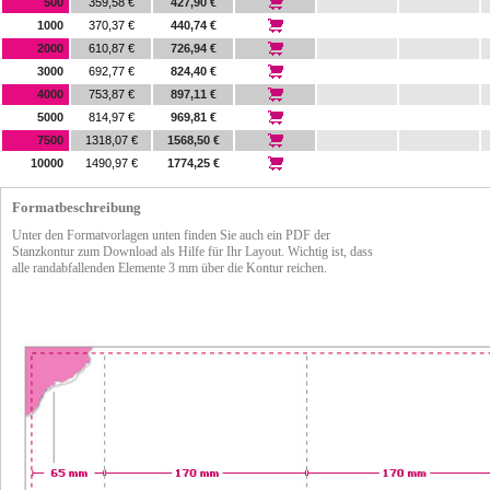
500
359,58 €
427,90 €
1000
370,37 €
440,74 €
2000
610,87 €
726,94 €
3000
692,77 €
824,40 €
4000
753,87 €
897,11 €
5000
814,97 €
969,81 €
7500
1318,07 €
1568,50 €
10000
1490,97 €
1774,25 €
Formatbeschreibung
Unter den Formatvorlagen unten finden Sie auch ein PDF der
Stanzkontur zum Download als Hilfe für Ihr Layout. Wichtig ist, dass
alle randabfallenden Elemente 3 mm über die Kontur reichen.