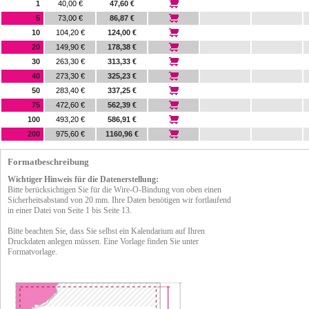
1
40,00 €
47,60 €
5
73,00 €
86,87 €
10
104,20 €
124,00 €
20
149,90 €
178,38 €
30
263,30 €
313,33 €
40
273,30 €
325,23 €
50
283,40 €
337,25 €
75
472,60 €
562,39 €
100
493,20 €
586,91 €
200
975,60 €
1160,96 €
Formatbeschreibung
Wichtiger Hinweis für die Datenerstellung:
Bitte berücksichtigen Sie für die Wire-O-Bindung von oben einen
Sicherheitsabstand von 20 mm. Ihre Daten benötigen wir fortlaufend
in einer Datei von Seite 1 bis Seite 13.
Bitte beachten Sie, dass Sie selbst ein Kalendarium auf Ihren
Druckdaten anlegen müssen. Eine Vorlage finden Sie unter
Formatvorlage.