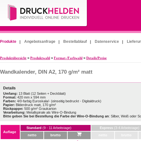
Produkte
Angebotsanfrage
Bestellablauf
Datenservice
Lieferu
Produktübersicht
>
Produktwahl
>
Format-/Farbwahl
>
Details/Preise
Wandkalender, DIN A2, 170 g/m² matt
Details
Umfang:
13 Blatt (12 Seiten + Deckblatt)
Format:
420 mm x 594 mm
Farben:
4/0-farbig Euroskala/- (einseitig bedruckt - Digitaldruck)
Papier:
Bilderdruck matt, 170 g/m²
Rückpappe:
500 g/m² Graukarton
Verarbeitung:
Metallspirale als Wire-O-Bindung
Bitte geben Sie bei Bestellung die Farbe der Wire-O-Bindung an
: Silber, Weiß oder 
Standard
(9 - 11 Arbeitstage)
Express
(3-4 Arbeitstage)
Auflage
netto
brutto
netto
brutto