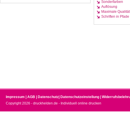
Sonderfarben
Auflösung
Maximale Qualität
Schriften in Pfade
Impressum
|
AGB
|
Datenschutz
|
Datenschutzeinstellung
|
Widerrufsbelehr
Copyright 2026 - druckhelden.de - Individuell online drucken